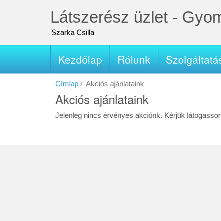
Ugrás
Látszerész üzlet - Gyo
a
tartalomra
Szarka Csilla
Kezdőlap
Rólunk
Szolgáltatá
Fő
navigáció
Címlap
Akciós ajánlataink
Akciós ajánlataink
Jelenleg nincs érvényes akciónk. Kérjük látogasso