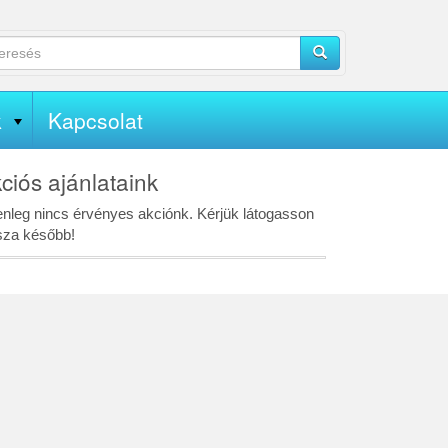
esés
Keresés
resési
lap
esendő
eskeny)
jezések
k
Kapcsolat
adása.
ciós ajánlataink
enleg nincs érvényes akciónk. Kérjük látogasson
sza később!