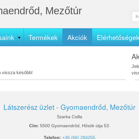
maendrőd, Mezőtúr
Ker
Ke
A
űr
ker
(k
kife
saink
Termékek
Akciók
Elérhetősége
meg
Ak
Jel
n vissza később!
vis
Látszerész üzlet - Gyomaendrőd, Mezőtúr
Szarka Csilla
Cím:
5500 Gyomaendrőd, Hősök útja 53.
Telefon:
+36 (66) 284255