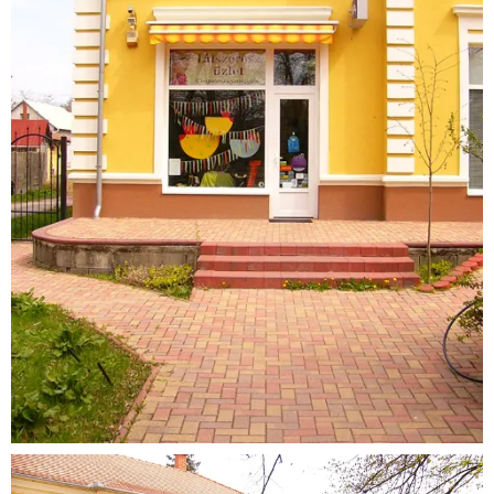
Látszerész
üzlet