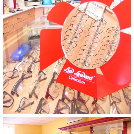
Látszerész
üzlet