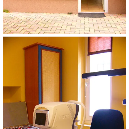
Látszerész
üzlet