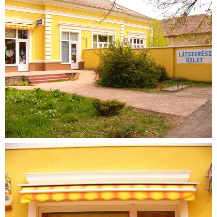
Látszerész
üzlet