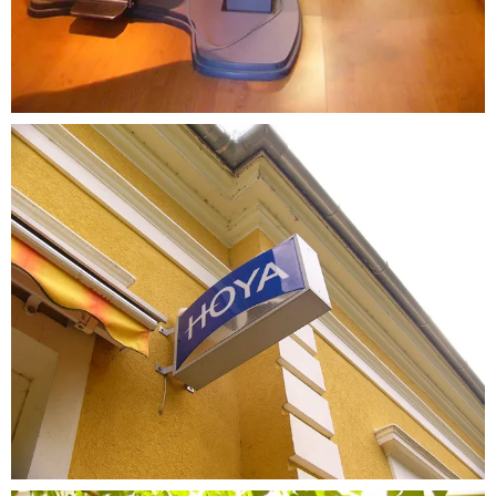
Látszerész
üzlet
Látszerész