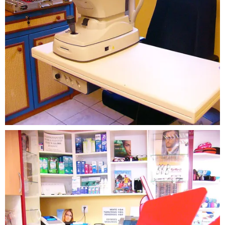
Látszerész
üzlet