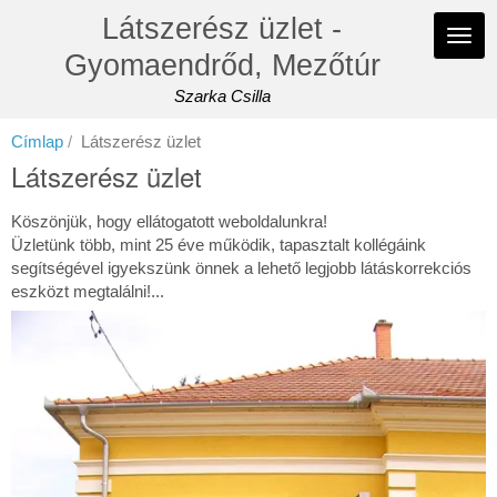
Ugrás
Látszerész üzlet -
a
Navi
tartalomra
Gyomaendrőd, Mezőtúr
átka
Szarka Csilla
Címlap
Látszerész üzlet
Látszerész üzlet
Köszönjük, hogy ellátogatott weboldalunkra!
Üzletünk több, mint 25 éve működik, tapasztalt kollégáink
segítségével igyekszünk önnek a lehető legjobb látáskorrekciós
eszközt megtalálni!...